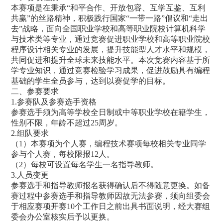
本赛项是在秉承“和平合作、开放包容、互学互鉴、互利
共赢”的丝路精神，积极践行国家“一带一路”倡议和“走出
去”战略，面向全国职业学校和高等职业院校计算机科学
与技术类等专业，通过竞赛促进职业学校和高等职业院校
程序设计相关专业的发展，提升技能型人才水平和规模，
共同促进和提升全球未来技能水平。本次竞赛内容基于所
学专业知识，通过竞赛检验学习成果，促进鼓励具有编程
基础的学生全员参与，达到以赛促学的目标。
二、参赛要求
1.参赛队及参赛选手资格
参赛选手须为高等学校全日制或中等职业学校在籍学生，
性别不限，年龄不超过25周岁。
2.组队要求
（1）本赛项为个人赛，编程技术赛项每校相关专业同学
参与个人赛，每校限报12人。
（2）每校可设置每名学生一名指导教师。
3.人员变更
参赛选手和指导教师报名获得确认后不得随意更换。如备
赛过程中参赛选手和指导教师因故无法参赛，须向组委会
于相应赛项开赛10个工作日之前出具书面说明，经大赛组
委会办公室核实后予以更换。