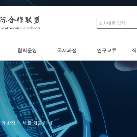
협력운영
국제과정
연구교류
직
와 합작 의 사 를 체결 하 다.