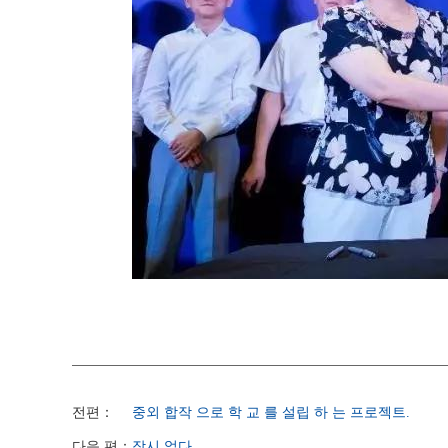
전편：
중외 합작 으로 학 교 를 설립 하 는 프로젝트.
다음 편：
잠시 없다.