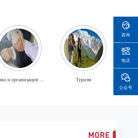
咨询
电话
Право и организация социального обеспечения
Туризм
公众号