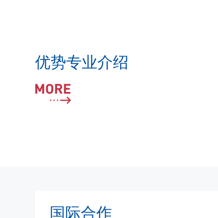
优势专业介绍
Народное художественное творчество
Организация и технология защиты информации
国际合作