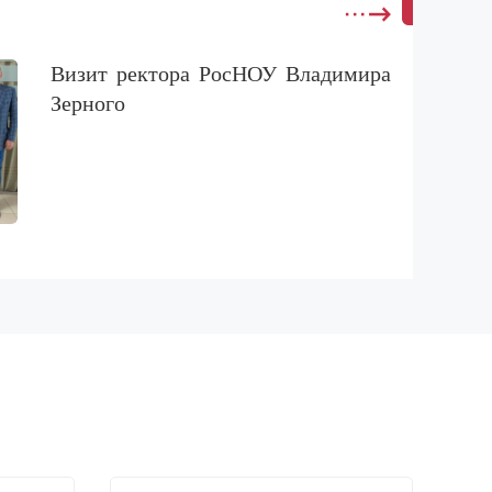
Визит ректора РосНОУ Владимира
Зерного