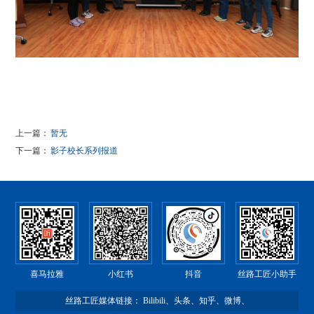
上一篇：
暂无
下一篇：
影子校长系列报道
喜马拉雅
小红书
抖音
丝路工匠小助手
丝路工匠媒体链接：
Bilibili
、
头条
、
知乎
、
微博
、