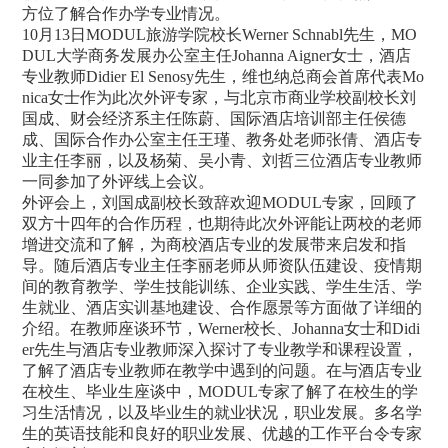
方位了解合作办学专业情况。
10月13日MODUL旅游学院校长Werner Schnabl先生，MO
DUL大学商务发展办公室主任Johanna Aigner女士，酒店
专业教师Didier El Senosy先生，维也纳总商会首席代表Mo
nica女士作为此次外评专家，与北京市商业学校副校长刘
国成、财会经济系主任陈蔚、国际酒店培训部主任侯德
成、国际合作办公室主任王瑾、教务处老师张倩、酒店专
业主任李丽，以及杨菊、吴小青、刘哲三位酒店专业教师
一同参加了外评线上会议。
外评会上，刘国成副校长致辞欢迎MODUL专家，回顾了
双方十四年的合作历程，也期待此次外评能让两校的老师
增进交流和了解，为商校酒店专业的发展带来启发和指
导。随后酒店专业主任李丽老师从师资队伍建设、疫情期
间的教育教学、学生技能训练、企业实践、学生生活、学
生就业、酒店实训基地建设、合作愿景等方面做了详细的
介绍。在教师座谈环节，Werner校长、Johanna女士和Didi
er先生与酒店专业教师深入探讨了专业教学和课程设置，
了解了酒店专业教师在教学中遇到的问题。在与酒店专业
在校生、毕业生座谈中，MODUL专家了解了在校生的学
习生活情况，以及毕业生的就业状况，职业发展。多名学
生的英语技能和良好的职业发展、优越的工作平台令专家