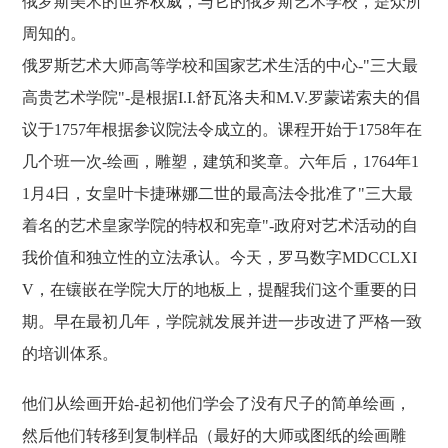
俄罗斯美术的世界权威，与它的俄罗斯艺术学校，是众所
周知的。
俄罗斯艺术大师高等学校和国家艺术生活的中心-"三大最
高贵艺术学院"-是根据I.I.舒瓦洛夫和M.V.罗蒙诺索夫的倡
议于1757年根据参议院法令成立的。课程开始于1758年在
几个班一次-绘画，雕塑，建筑和奖章。六年后，1764年1
1月4日，女皇叶卡捷琳娜二世的最高法令批准了"三大最
着名的艺术皇家学院的特权和宪章"-政府对艺术活动的自
我价值和独立性的立法承认。今天，罗马数字MDCCLXI
V，在镶嵌在学院大厅的地板上，提醒我们这个重要的日
期。早在最初几年，学院就发展并进一步改进了严格一致
的培训体系。
他们从绘画开始-起初他们学会了没有尺子的简单绘画，
然后他们转移到复制样品（最好的大师或图纸的绘画雕