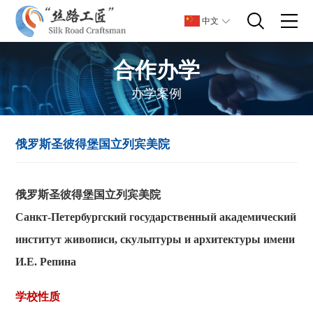
中文
合作办学
办学案例
俄罗斯圣彼得堡国立列宾美院
俄罗斯圣彼得堡国立列宾美院
Санкт-Петербургский государственный академический
институт живописи, скульптуры и архитектуры имени
И.Е. Репина
学校性质